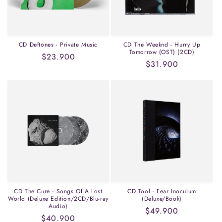
CD Deftones - Private Music
CD The Weeknd - Hurry Up
Tomorrow (OST) (2CD)
Precio
$23.900
Precio
$31.900
habitual
habitual
CD The Cure - Songs Of A Lost
CD Tool - Fear Inoculum
World (Deluxe Edition/2CD/Blu-ray
(Deluxe/Book)
Audio)
Precio
$49.900
Precio
$40.900