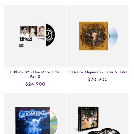
habitual
CD Blink-182 - One More Time…
CD Rauw Alejandro - Cosa Nuestra
Part-2
Precio
$20.900
Precio
$24.900
habitual
habitual