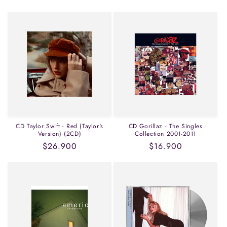
habitual
habitual
CD Taylor Swift - Red (Taylor's
CD Gorillaz - The Singles
Version) (2CD)
Collection 2001-2011
Precio
$26.900
Precio
$16.900
habitual
habitual