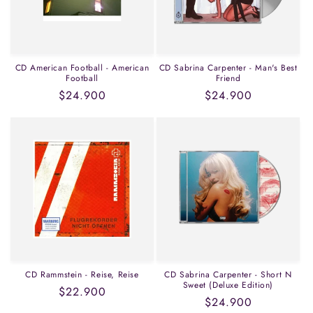
CD American Football - American
CD Sabrina Carpenter - Man's Best
Football
Friend
Precio
$24.900
Precio
$24.900
habitual
habitual
CD Rammstein - Reise, Reise
CD Sabrina Carpenter - Short N
Sweet (Deluxe Edition)
Precio
$22.900
Precio
$24.900
habitual