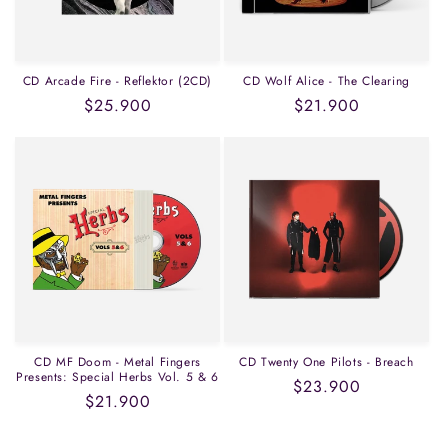
CD Arcade Fire - Reflektor (2CD)
CD Wolf Alice - The Clearing
Precio
$25.900
Precio
$21.900
habitual
habitual
CD MF Doom - Metal Fingers
CD Twenty One Pilots - Breach
Presents: Special Herbs Vol. 5 & 6
Precio
$23.900
Precio
$21.900
habitual
habitual