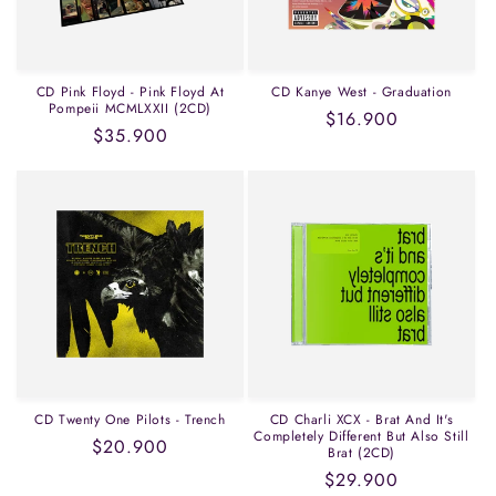
n
:
CD Pink Floyd - Pink Floyd At
CD Kanye West - Graduation
Pompeii MCMLXXII (2CD)
Precio
$16.900
Precio
$35.900
habitual
habitual
CD Twenty One Pilots - Trench
CD Charli XCX - Brat And It's
Completely Different But Also Still
Precio
$20.900
Brat (2CD)
habitual
Precio
$29.900