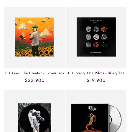
habitual
habitual
CD Tyler, The Creator - Flower Boy
CD Twenty One Pilots - Blurryface
Precio
$22.900
Precio
$19.900
habitual
habitual