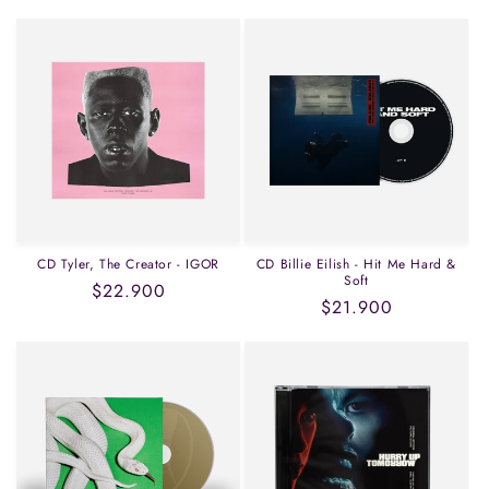
habitual
CD Tyler, The Creator - IGOR
CD Billie Eilish - Hit Me Hard &
Soft
Precio
$22.900
Precio
$21.900
habitual
habitual