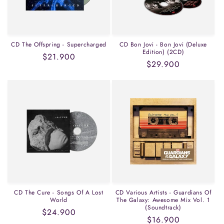
CD The Offspring - Supercharged
CD Bon Jovi - Bon Jovi (Deluxe
Edition) (2CD)
Precio
$21.900
Precio
$29.900
habitual
habitual
CD The Cure - Songs Of A Lost
CD Various Artists - Guardians Of
World
The Galaxy: Awesome Mix Vol. 1
(Soundtrack)
Precio
$24.900
Precio
$16.900