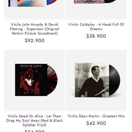
n
:
Vinilo John Murphy & David
Vinilo Coldplay - A Head Full Of
Fleming - Superman (Original
Dreams
Motion Picture Soundtrack)
Precio
$38.900
Precio
$92.900
habitual
habitual
Vinilo Dead Or Alive - Let Them
Vinilo Dean Martin - Greatest Hits
Drag My Soul Away (Red & Black
Precio
$42.900
Splatter Vinyl)
habitual