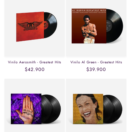
Vinilo Aerosmith - Greatest Hits
Vinilo Al Green - Greatest Hits
Precio
$42.900
Precio
$39.900
habitual
habitual