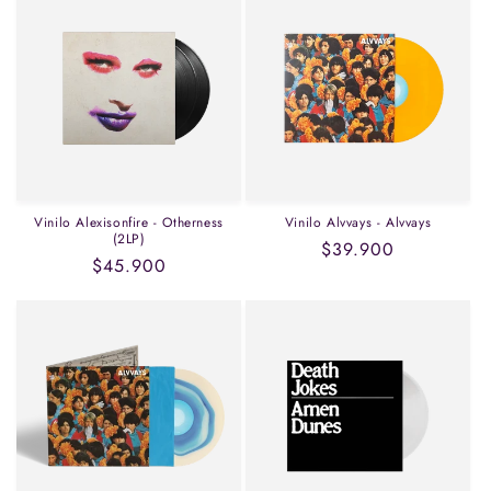
Vinilo Alexisonfire - Otherness
Vinilo Alvvays - Alvvays
(2LP)
Precio
$39.900
Precio
$45.900
habitual
habitual