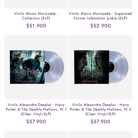
Vinilo Alanis Morissette -
Vinilo Alanis Morissette - Supposed
Collection (2LP)
Former Infatuation Junkie (2LP)
Precio
$51.900
Precio
$52.900
habitual
habitual
Vinilo Alexandre Desplat - Harry
Vinilo Alexandre Desplat - Harry
Potter & The Deathly Hallows, Pt.1
Potter & The Deathly Hallows, Pt.2
(Clear Vinyl/2LP)
(Clear Vinyl/2LP)
Precio
$57.900
Precio
$57.900
habitual
habitual