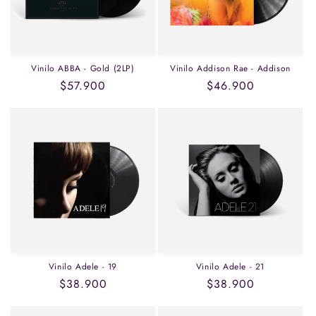
Vinilo ABBA - Gold (2LP)
Vinilo Addison Rae - Addison
Precio
$57.900
Precio
$46.900
habitual
habitual
Vinilo Adele - 19
Vinilo Adele - 21
Precio
$38.900
Precio
$38.900
habitual
habitual