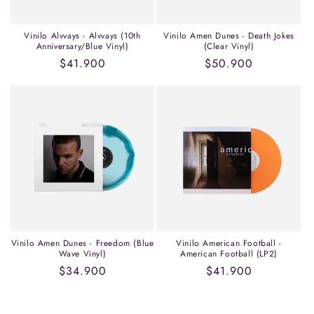
Vinilo Alvvays - Alvvays (10th
Vinilo Amen Dunes - Death Jokes
Anniversary/Blue Vinyl)
(Clear Vinyl)
Precio
$41.900
Precio
$50.900
habitual
habitual
Vinilo Amen Dunes - Freedom (Blue
Vinilo American Football -
Wave Vinyl)
American Football (LP2)
Precio
$34.900
Precio
$41.900
habitual
habitual