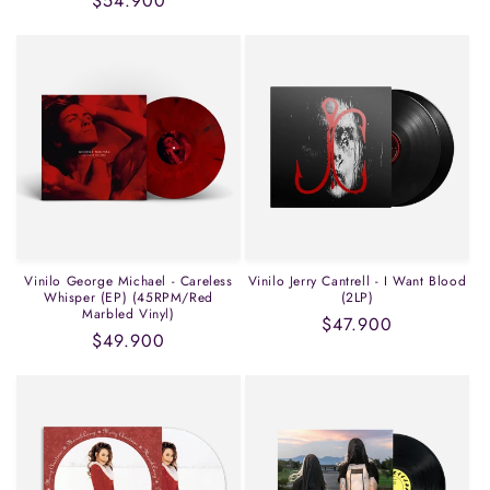
Precio
$54.900
habitual
Vinilo George Michael - Careless
Vinilo Jerry Cantrell - I Want Blood
Whisper (EP) (45RPM/Red
(2LP)
Marbled Vinyl)
Precio
$47.900
Precio
$49.900
habitual
habitual