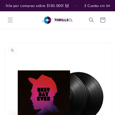
Ir
directamente
o Chile por compras sobre $150.000! 🙌
3 Cuotas sin Interés
al contenido
Carrito
Ir
directamente
a la
información
del producto