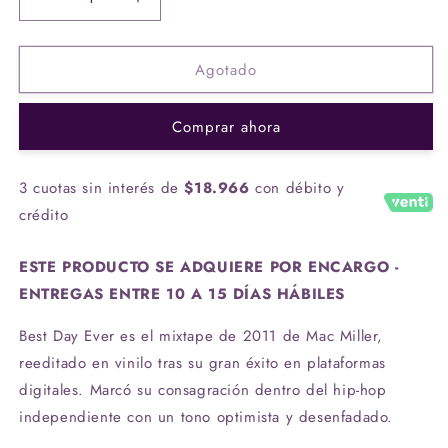
Reducir
Aumentar
cantidad
cantidad
para
para
Agotado
Vinilo
Vinilo
Mac
Mac
Miller
Miller
Comprar ahora
-
-
Best
Best
Day
Day
3 cuotas sin interés de
$18.966
con débito y
Ever
Ever
crédito
ESTE PRODUCTO SE ADQUIERE POR ENCARGO -
ENTREGAS ENTRE 10 A 15 DÍAS HÁBILES
Best Day Ever es el mixtape de 2011 de Mac Miller,
reeditado en vinilo tras su gran éxito en plataformas
digitales. Marcó su consagración dentro del hip-hop
independiente con un tono optimista y desenfadado.