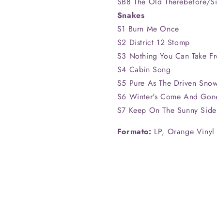
SB8 The Old Therebefore/Si
Snakes
S1 Burn Me Once
S2 District 12 Stomp
S3 Nothing You Can Take Fr
S4 Cabin Song
S5 Pure As The Driven Sno
S6 Winter's Come And Gon
S7 Keep On The Sunny Side
Formato:
LP, Orange Vinyl