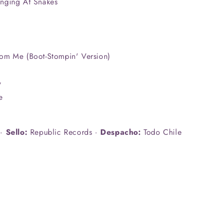
nging At Snakes
om Me (Boot-Stompin' Version)
w
e
 ·
Sello:
Republic Records ·
Despacho:
Todo Chile