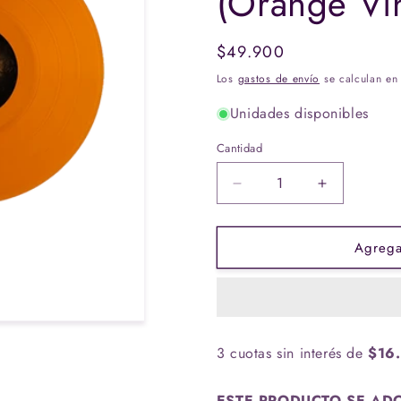
(Orange Vin
Precio
$49.900
habitual
Los
gastos de envío
se calculan en 
Unidades disponibles
Cantidad
Cantidad
Reducir
Aumentar
cantidad
cantidad
para
para
Agregar
Vinilo
Vinilo
Various
Various
Artists
Artists
-
-
The
The
Hunger
Hunger
3 cuotas sin interés de
$16
Games:
Games:
The
The
Ballad
Ballad
ESTE PRODUCTO SE ADQ