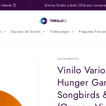
terés 👌
¡Envíos Gratis a todo Chile por compras s
s
Equipos de Sonido
Videojuegos
Preguntas Frecue
SKU:
0602458820720
Vinilo Vario
Hunger Gam
Songbirds 