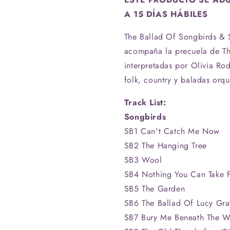
Of
Of
A 15 DÍAS HÁBILES
Songbirds
Songbirds
&amp;
&amp;
The Ballad Of Songbirds & 
Snakes
Snakes
acompaña la precuela de T
(OST)
(OST)
(Orange
(Orange
interpretadas por Olivia Ro
Vinyl)
Vinyl)
folk, country y baladas orq
Track List:
Songbirds
SB1 Can't Catch Me Now
SB2 The Hanging Tree
SB3 Wool
SB4 Nothing You Can Take
SB5 The Garden
SB6 The Ballad Of Lucy Gra
SB7 Bury Me Beneath The W