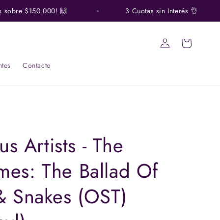
obre $150.000! 🙌
3 Cuotas sin Interés 👌
Iniciar
Carrito
sesión
ntes
Contacto
us Artists - The
es: The Ballad Of
& Snakes (OST)