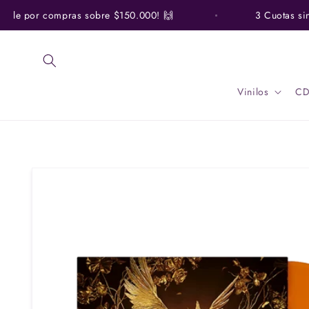
Ir
directamente
ile por compras sobre $150.000! 🙌
3 Cuotas sin In
al contenido
Vinilos
CD
Ir
directamente
a la
información
del producto