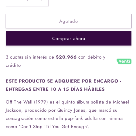
Reducir
Aumentar
cantidad
cantidad
para
para
Agotado
CD
CD
Michael
Michael
Jackson
Jackson
Comprar ahora
-
-
Off
Off
The
The
3 cuotas sin interés de
$20.966
con débito y
Wall
Wall
crédito
(SACD)
(SACD)
ESTE PRODUCTO SE ADQUIERE POR ENCARGO -
ENTREGAS ENTRE 10 A 15 DÍAS HÁBILES
Off The Wall (1979) es el quinto álbum solista de Michael
Jackson, producido por Quincy Jones, que marcó su
consagración como estrella pop-funk adulta con himnos
como 'Don't Stop 'Til You Get Enough'.