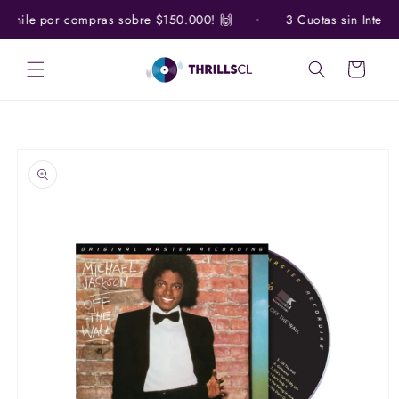
Ir
directamente
 Chile por compras sobre $150.000! 🙌
3 Cuotas sin Interés 
al contenido
Carrito
Ir
directamente
a la
información
del producto