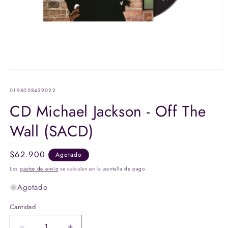
Abrir
elemento
multimedia
SKU:
0198028439022
1
en
CD Michael Jackson - Off The
una
ventana
Wall (SACD)
modal
Precio
$62.900
Agotado
habitual
Los
gastos de envío
se calculan en la pantalla de pago.
Agotado
Cantidad
Cantidad