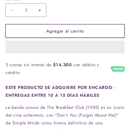
Reducir
Aumentar
cantidad
cantidad
para
para
Agregar al carrito
Vinilo
Vinilo
Various
Various
Artists
Artists
-
-
The
The
Breakfast
Breakfast
3 cuotas sin interés de
$14.300
con débito y
Club
Club
crédito
(Banda
(Banda
Sonora
Sonora
Original)
Original)
ESTE PRODUCTO SE ADQUIERE POR ENCARGO -
ENTREGAS ENTRE 10 A 15 DÍAS HÁBILES
La banda sonora de The Breakfast Club (1985) es un ícono
del cine ochentero, con "Don't You (Forget About Me)"
de Simple Minds como himno definitivo de una