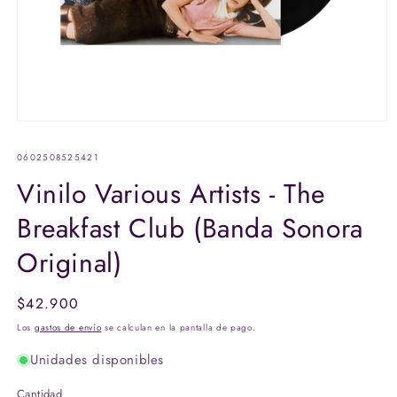
Abrir
elemento
multimedia
SKU:
0602508525421
1
en
Vinilo Various Artists - The
una
ventana
Breakfast Club (Banda Sonora
modal
Original)
Precio
$42.900
habitual
Los
gastos de envío
se calculan en la pantalla de pago.
Unidades disponibles
Cantidad
Cantidad