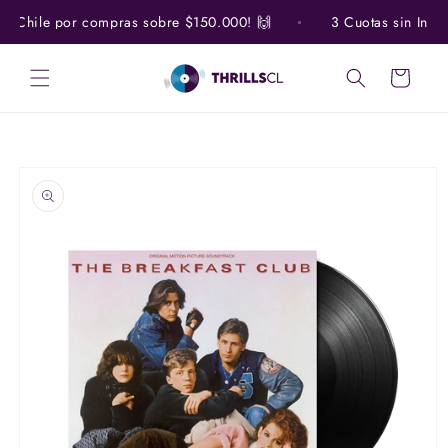
Ir
directamente
do Chile por compras sobre $150.000! 🙌
3 Cuotas sin Interé
al contenido
Carrito
Ir
directamente
a la
información
del producto