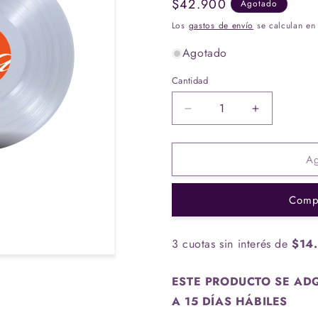
Precio
$42.900
Agotado
habitual
Los
gastos de envío
se calculan en 
Agotado
Cantidad
Cantidad
Reducir
Aumentar
cantidad
cantidad
para
para
A
Vinilo
Vinilo
A-
A-
ha
ha
Comp
-
-
Hunting
Hunting
High
High
3 cuotas sin interés de
$14
&amp;
&amp;
Low
Low
–
–
ESTE PRODUCTO SE ADQ
The
The
A 15 DÍAS HÁBILES
1984
1984