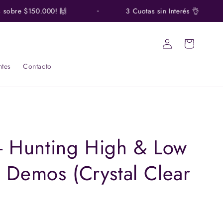
sobre $150.000! 🙌
3 Cuotas sin Interés 👌
Iniciar
Carrito
sesión
ntes
Contacto
 - Hunting High & Low
 Demos (Crystal Clear
)