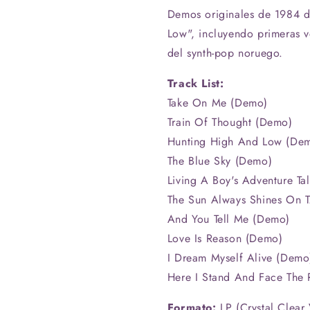
Demos
Demos
Demos originales de 1984 d
(Crystal
(Crystal
Low", incluyendo primeras 
Clear
Clear
Vinyl)
Vinyl)
del synth-pop noruego.
(RSD)
(RSD)
Track List:
Take On Me (Demo)
Train Of Thought (Demo)
Hunting High And Low (De
The Blue Sky (Demo)
Living A Boy's Adventure Tal
The Sun Always Shines On T
And You Tell Me (Demo)
Love Is Reason (Demo)
I Dream Myself Alive (Demo
Here I Stand And Face The 
Formato:
LP (Crystal Clear 