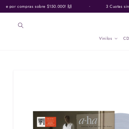
Ir
directamente
ile por compras sobre $150.000! 🙌
3 Cuotas sin In
al contenido
Vinilos
CD
Ir
directamente
a la
información
del producto