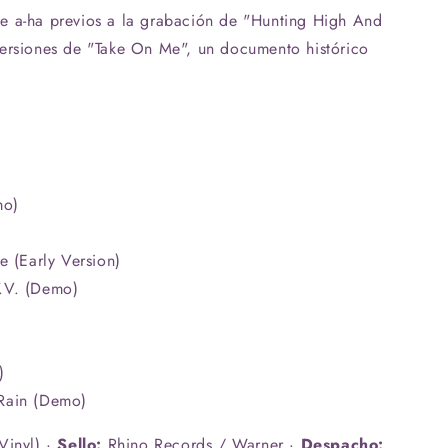
e a-ha previos a la grabación de "Hunting High And
versiones de "Take On Me", un documento histórico
mo)
e (Early Version)
.V. (Demo)
)
Rain (Demo)
Vinyl) ·
Sello:
Rhino Records / Warner ·
Despacho: