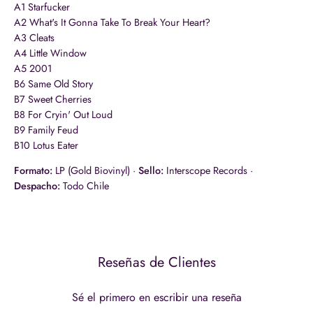
A1 Starfucker
A2 What's It Gonna Take To Break Your Heart?
A3 Cleats
A4 Little Window
A5 2001
B6 Same Old Story
B7 Sweet Cherries
B8 For Cryin' Out Loud
B9 Family Feud
B10 Lotus Eater
Formato:
LP (Gold Biovinyl) ·
Sello:
Interscope Records ·
Despacho:
Todo Chile
Reseñas de Clientes
Sé el primero en escribir una reseña