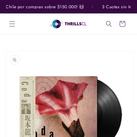
Ir
directamente
do Chile por compras sobre $150.000! 🙌
3 Cuotas sin Interé
al contenido
Carrito
Ir
directamente
a la
información
del producto