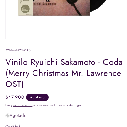
Abrir
elemento
multimedia
SKU:
3700604758396
1
en
Vinilo Ryuichi Sakamoto - Coda
una
ventana
(Merry Christmas Mr. Lawrence
modal
OST)
Precio
$47.900
Agotado
habitual
Los
gastos de envío
se calculan en la pantalla de pago.
Agotado
Cantidad