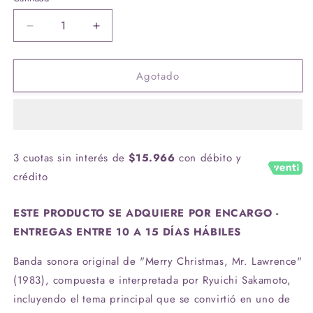
Cantidad
Reducir
Aumentar
cantidad
cantidad
para
para
Agotado
Vinilo
Vinilo
Ryuichi
Ryuichi
Sakamoto
Sakamoto
-
-
Coda
Coda
(Merry
(Merry
3 cuotas sin interés de
$15.966
con débito y
Christmas
Christmas
crédito
Mr.
Mr.
Lawrence
Lawrence
OST)
OST)
ESTE PRODUCTO SE ADQUIERE POR ENCARGO -
ENTREGAS ENTRE 10 A 15 DÍAS HÁBILES
Banda sonora original de "Merry Christmas, Mr. Lawrence"
(1983), compuesta e interpretada por Ryuichi Sakamoto,
incluyendo el tema principal que se convirtió en uno de