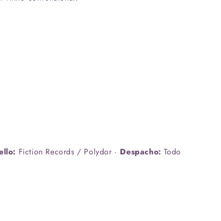
e
ello:
Fiction Records / Polydor ·
Despacho:
Todo