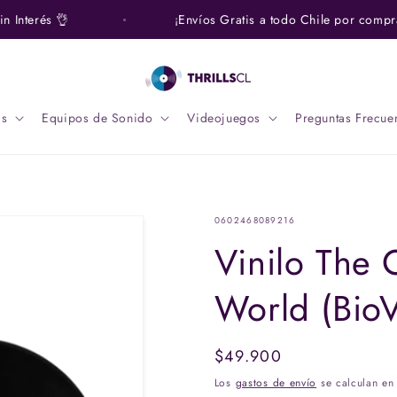
Interés 👌
¡Envíos Gratis a todo Chile por compra
s
Equipos de Sonido
Videojuegos
Preguntas Frecue
SKU:
0602468089216
Vinilo The 
World (BioV
Precio
$49.900
habitual
Los
gastos de envío
se calculan en 