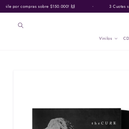
Ir
directamente
Chile por compras sobre $150.000! 🙌
3 Cuotas sin 
al contenido
Vinilos
CD
Ir
directamente
a la
información
del producto