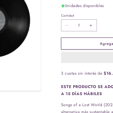
Unidades disponibles
Cantidad
Cantidad
Reducir
Aumentar
cantidad
cantidad
para
para
Agregar
Vinilo
Vinilo
The
The
Cure
Cure
-
-
Songs
Songs
Of
Of
3 cuotas sin interés de
$16
A
A
Lost
Lost
World
World
ESTE PRODUCTO SE ADQ
(BioVinyl)
(BioVinyl)
A 15 DÍAS HÁBILES
Songs of a Lost World (202
alternativa más sustentable 