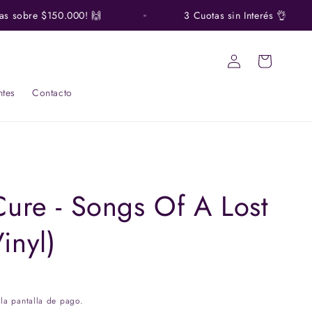
s sobre $150.000! 🙌
3 Cuotas sin Interés 👌
Iniciar
Carrito
sesión
ntes
Contacto
Cure - Songs Of A Lost
inyl)
la pantalla de pago.